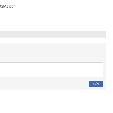
X2MZ.pdf
Gửi