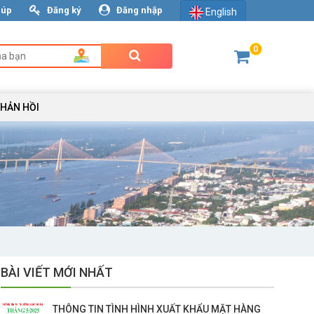
iúp
Đăng ký
Đăng nhập
English
0
PHẢN HỒI
BÀI VIẾT MỚI NHẤT
THÔNG TIN TÌNH HÌNH XUẤT KHẨU MẶT HÀNG