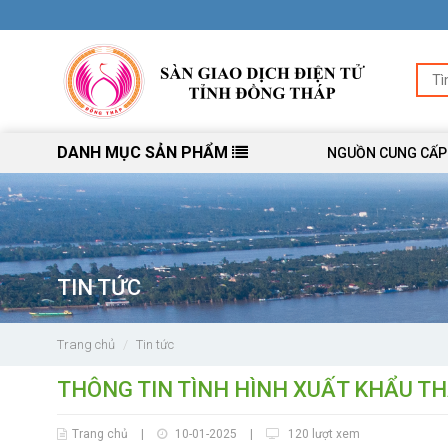
DANH MỤC SẢN PHẨM
NGUỒN CUNG CẤP
TIN TỨC
Trang chủ
Tin tức
THÔNG TIN TÌNH HÌNH XUẤT KHẨU T
Trang chủ
|
10-01-2025
|
120 lượt xem