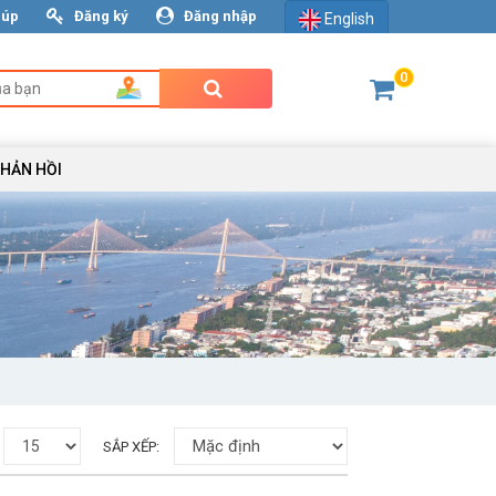
iúp
Đăng ký
Đăng nhập
English
0
PHẢN HỒI
SẮP XẾP: