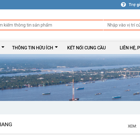
Trợ g
THÔNG TIN HỮU ÍCH
KẾT NỐI CUNG CẦU
LIÊN HỆ, 
GIANG
XEM: