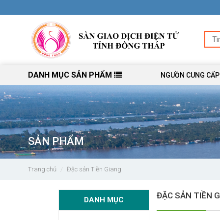
DANH MỤC SẢN PHẨM
NGUỒN CUNG CẤP
SẢN PHẨM
Trang chủ
Đặc sản Tiền Giang
ĐẶC SẢN TIỀN 
DANH MỤC