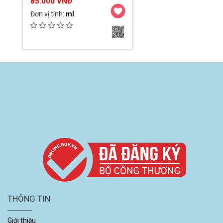
85.000 VNĐ
Đơn vị tính:
ml
Ngày đăng:
2022-11-29 10:07:29
Đơn vị:
Công ty TNHH MTV THUẦN
CHAY GÒ CÔNG
Chi tiết / Đặt hàng
THÔNG TIN
Giới thiệu