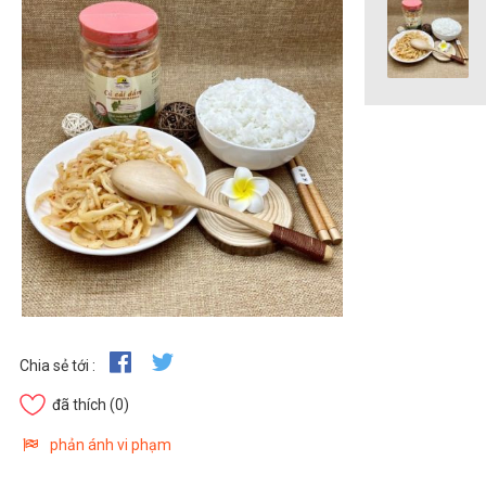
Chia sẻ tới :
đã thích
(0)
phản ánh vi phạm