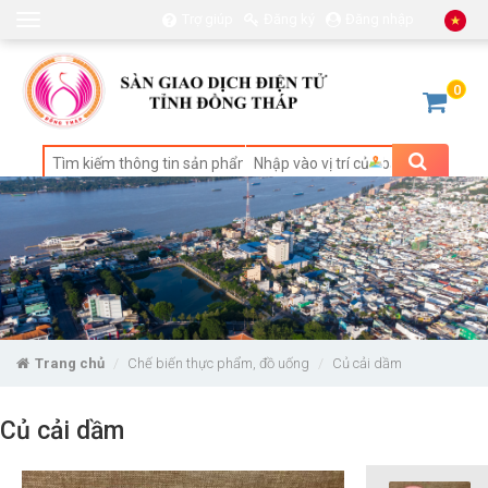
Trợ giúp
Đăng ký
Đăng nhập
Toggle
navigation
0
Trang chủ
Chế biến thực phẩm, đồ uống
Củ cải dầm
Củ cải dầm