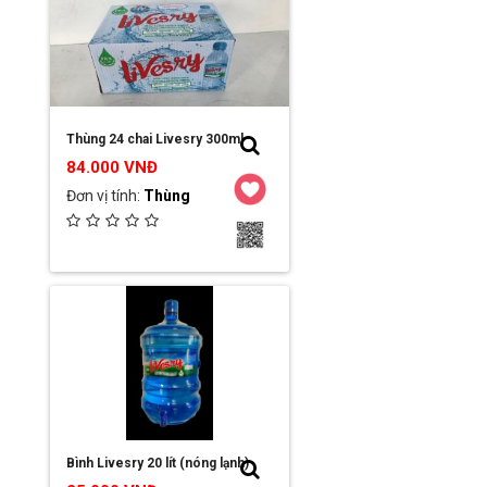
Chi tiết / Đặt hàng
Thùng 24 chai Livesry 300ml
84.000 VNĐ
Đơn vị tính:
Thùng
Ngày đăng:
2023-03-16 19:00:32
Đơn vị:
Công ty TNHH MTV Hải Sơn
Chi tiết / Đặt hàng
Bình Livesry 20 lít (nóng lạnh)