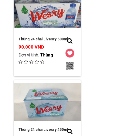
Đơn vị:
Công ty TNHH MTV Hải Sơn
Chi tiết / Đặt hàng
Thùng 24 chai Livesry 500ml
90.000 VNĐ
Đơn vị tính:
Thùng
Ngày đăng:
2023-03-16 19:11:39
Đơn vị:
Công ty TNHH MTV Hải Sơn
Chi tiết / Đặt hàng
Thùng 24 chai Livesry 450ml