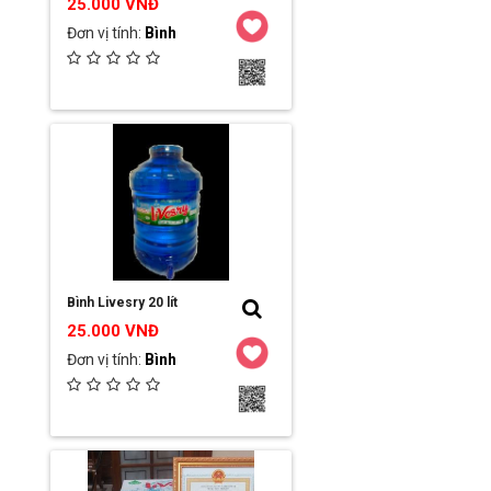
25.000 VNĐ
Đơn vị tính:
Bình
Ngày đăng:
2023-03-16 18:55:35
Đơn vị:
Công ty TNHH MTV Hải Sơn
Chi tiết / Đặt hàng
Bình Livesry 20 lít
25.000 VNĐ
Đơn vị tính:
Bình
Ngày đăng:
2023-03-16 18:45:12
Đơn vị:
Công ty TNHH MTV Hải Sơn