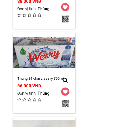
88.000 VNĐ
Đơn vị tính:
Thùng
Ngày đăng:
2023-03-16 19:09:53
Đơn vị:
Công ty TNHH MTV Hải Sơn
Chi tiết / Đặt hàng
Thùng 24 chai Livesry 350ml
86.000 VNĐ
Đơn vị tính:
Thùng
Ngày đăng:
2023-03-16 19:03:31
Đơn vị:
Công ty TNHH MTV Hải Sơn