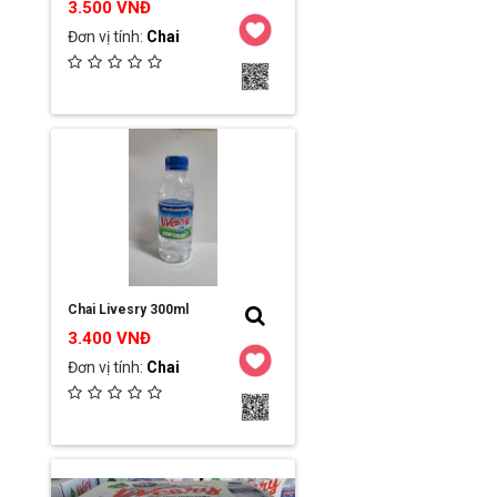
3.500 VNĐ
Đơn vị tính:
Chai
Ngày đăng:
2023-03-16 19:16:56
Đơn vị:
Công ty TNHH MTV Hải Sơn
Chi tiết / Đặt hàng
Chai Livesry 300ml
3.400 VNĐ
Đơn vị tính:
Chai
Ngày đăng:
2023-03-16 19:14:08