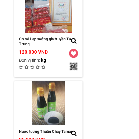
Chi tiết / Đặt hàng
Cơ sở Lạp xưởng gia truyền Tư
Trung
120.000 VNĐ
Đơn vị tính:
kg
Ngày đăng:
2023-03-16 00:49:29
Đơn vị:
Cơ sở Lạp xưởng gia truyền
Tư Trung
Chi tiết / Đặt hàng
Nước tương Thuần Chay Tamari